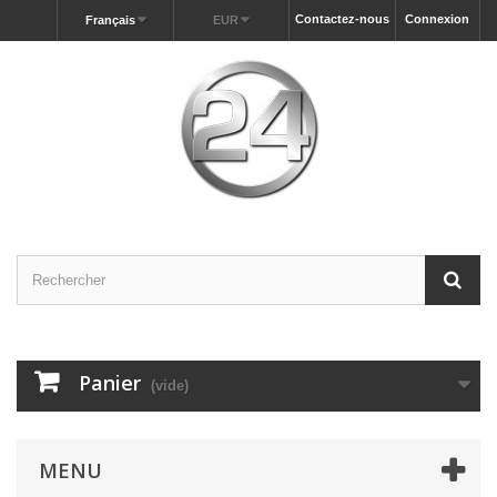
Contactez-nous
Connexion
Français
EUR
Panier
(vide)
MENU