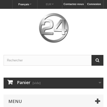
Contactez-nous
Connexion
Français
EUR
Panier
(vide)
MENU