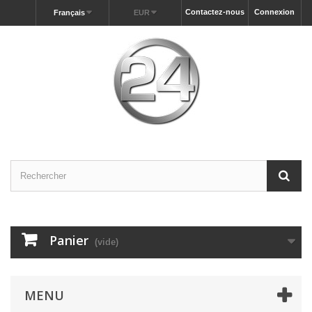
Contactez-nous
Connexion
Français
EUR
Panier
(vide)
MENU