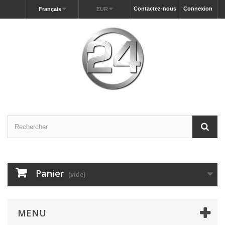
Contactez-nous
Connexion
Français
EUR
Panier
(vide)
MENU