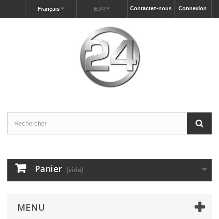
Contactez-nous
Connexion
Français
EUR
Panier
(vide)
MENU