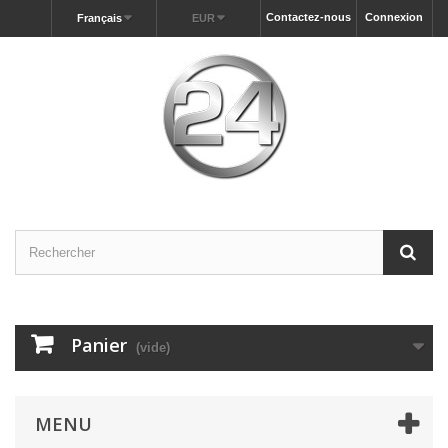
Contactez-nous
Connexion
Français
EUR
Panier
(vide)
MENU