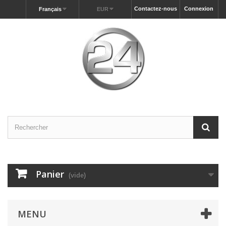
Contactez-nous
Connexion
Français
EUR
Panier
(vide)
MENU