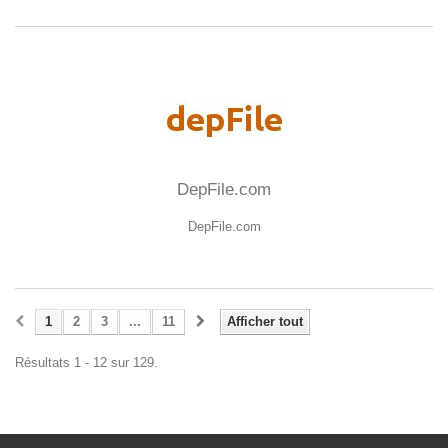
DepFile.com
DepFile.com
1
2
3
...
11
Afficher tout
Résultats 1 - 12 sur 129.