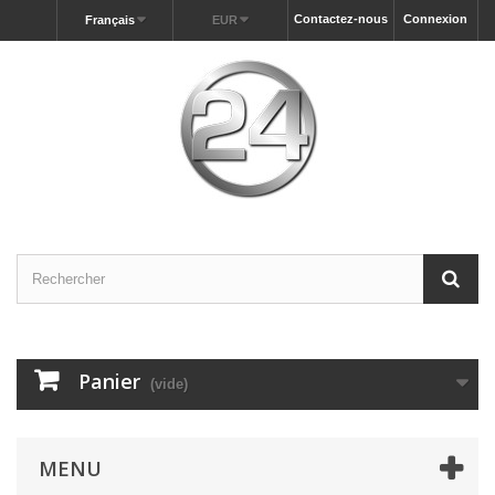
Contactez-nous
Connexion
Français
EUR
Panier
(vide)
MENU