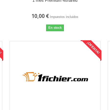
1 mes Premium 4shared
10,00 €
Impuestos incluidos
En stock
A!
¡OFERTA!