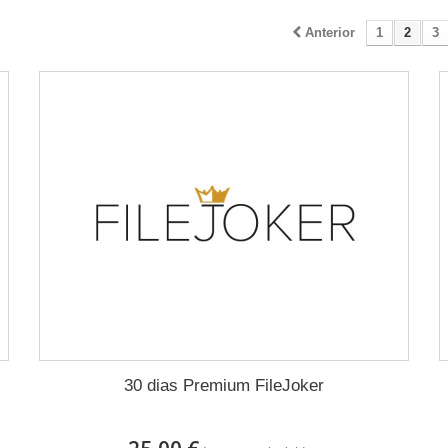
Anterior
1
2
3
30 dias Premium FileJoker