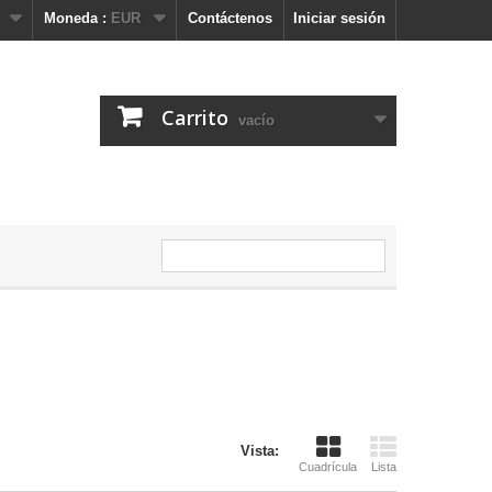
Moneda :
EUR
Contáctenos
Iniciar sesión
Carrito
vacío
Vista:
Cuadrícula
Lista