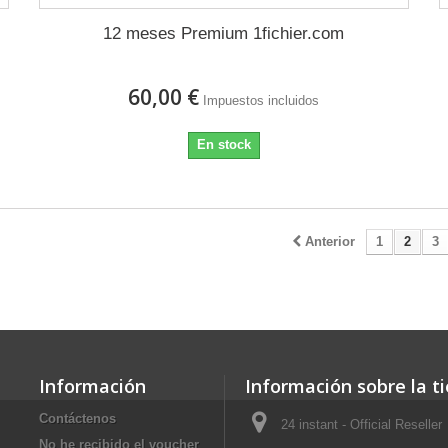
12 meses Premium 1fichier.com
60,00 €
Impuestos incluidos
En stock
Anterior
1
2
3
Información
Información sobre la t
Contáctenos
24 instant - Official Reseller
No he recibido el voucher