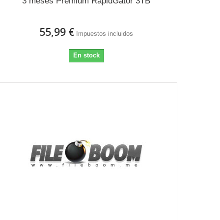
3 meses Premium RapidGator 3TB
55,99 €
Impuestos incluidos
En stock