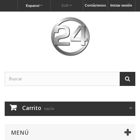
Contáctenos
Iniciar sesión
Espanol
EUR
Carrito
vacío
MENÚ