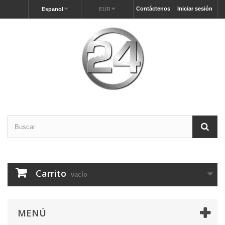
Contáctenos
Iniciar sesión
Espanol
EUR
Carrito
vacío
MENÚ