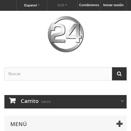
Contáctenos
Iniciar sesión
Espanol
EUR
Carrito
vacío
MENÚ