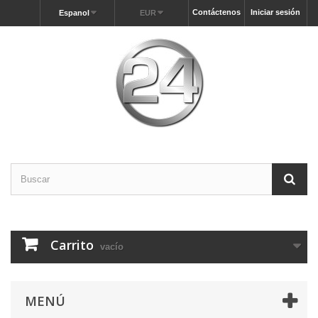
Contáctenos
Iniciar sesión
Espanol
EUR
Carrito
vacío
MENÚ