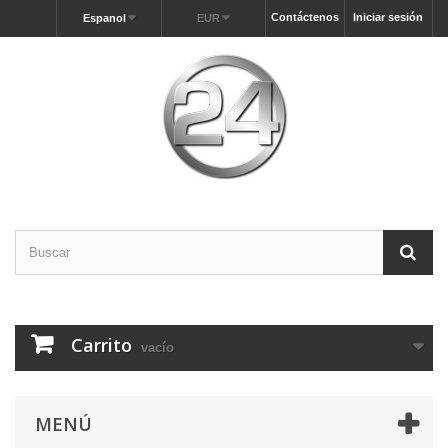
Contáctenos
Iniciar sesión
Espanol
EUR
Carrito
vacío
MENÚ