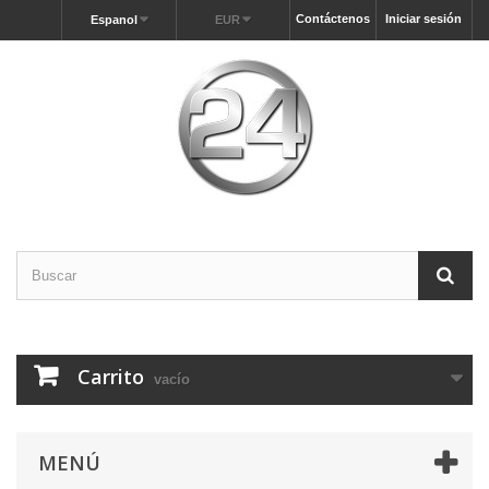
Contáctenos
Iniciar sesión
Espanol
EUR
Carrito
vacío
MENÚ